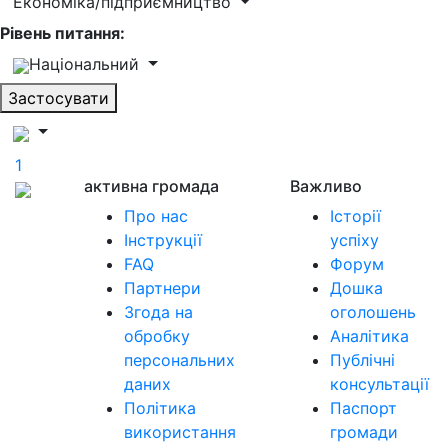
Економіка/підприємництво
Рівень питання:
Національний
Застосувати
1
активна громада
Важливо
Про нас
Історії
Інструкції
успіху
FAQ
Форум
Партнери
Дошка
Згода на
оголошень
обробку
Аналітика
персональних
Публічні
даних
консультації
Політика
Паспорт
використання
громади