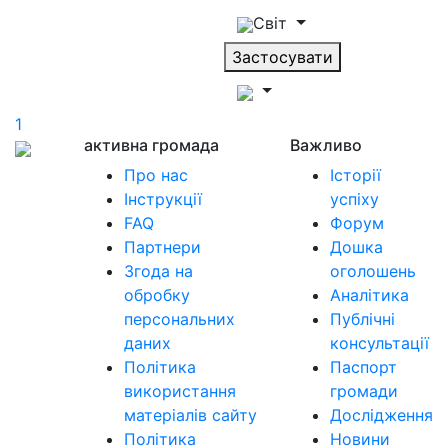
Світ
Застосувати
1
активна громада
Важливо
Про нас
Історії
Інструкції
успіху
FAQ
Форум
Партнери
Дошка
Згода на
оголошень
обробку
Аналітика
персональних
Публічні
даних
консультації
Політика
Паспорт
використання
громади
матеріалів сайту
Дослідження
Політика
Новини