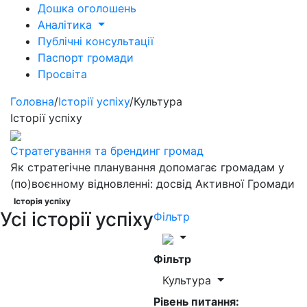
Дошка оголошень
Аналітика
Публічні консультації
Паспорт громади
Просвіта
Головна
/
Історії успіху
/
Культура
Історії успіху
Стратегування та брендинг громад
Як стратегічне планування допомагає громадам у
(по)воєнному відновленні: досвід Активної Громади
Історія успіху
Усі історії успіху
Фільтр
Фільтр
Культура
Рівень питання: