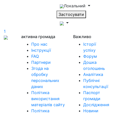
Локальний
Застосувати
1
активна громада
Важливо
Про нас
Історії
Інструкції
успіху
FAQ
Форум
Партнери
Дошка
Згода на
оголошень
обробку
Аналітика
персональних
Публічні
даних
консультації
Політика
Паспорт
використання
громади
матеріалів сайту
Дослідження
Політика
Новини