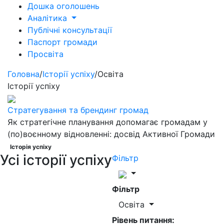
Дошка оголошень
Аналітика
Публічні консультації
Паспорт громади
Просвіта
Головна
/
Історії успіху
/
Освіта
Історії успіху
Стратегування та брендинг громад
Як стратегічне планування допомагає громадам у
(по)воєнному відновленні: досвід Активної Громади
Історія успіху
Усі історії успіху
Фільтр
Фільтр
Освіта
Рівень питання: