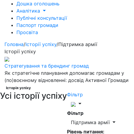
Дошка оголошень
Аналітика
Публічні консультації
Паспорт громади
Просвіта
Головна
/
Історії успіху
/
Підтримка армії
Історії успіху
Стратегування та брендинг громад
Як стратегічне планування допомагає громадам у
(по)воєнному відновленні: досвід Активної Громади
Історія успіху
Усі історії успіху
Фільтр
Фільтр
Підтримка армії
Рівень питання: