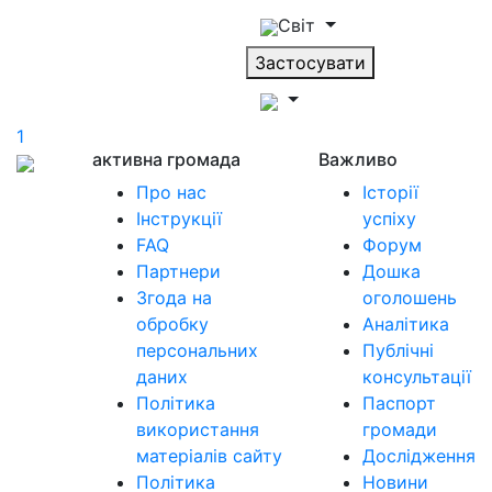
Світ
Застосувати
1
активна громада
Важливо
Про нас
Історії
Інструкції
успіху
FAQ
Форум
Партнери
Дошка
Згода на
оголошень
обробку
Аналітика
персональних
Публічні
даних
консультації
Політика
Паспорт
використання
громади
матеріалів сайту
Дослідження
Політика
Новини