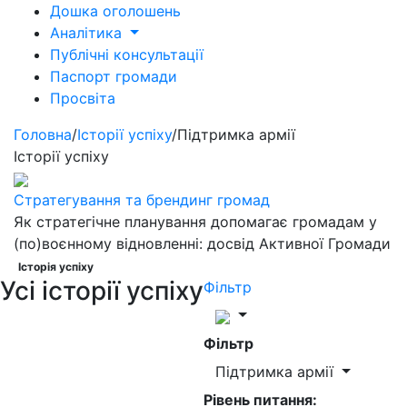
Дошка оголошень
Аналітика
Публічні консультації
Паспорт громади
Просвіта
Головна
/
Історії успіху
/
Підтримка армії
Історії успіху
Стратегування та брендинг громад
Як стратегічне планування допомагає громадам у
(по)воєнному відновленні: досвід Активної Громади
Історія успіху
Усі історії успіху
Фільтр
Фільтр
Підтримка армії
Рівень питання: