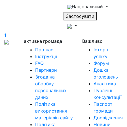
Національний
Застосувати
1
активна громада
Важливо
Про нас
Історії
Інструкції
успіху
FAQ
Форум
Партнери
Дошка
Згода на
оголошень
обробку
Аналітика
персональних
Публічні
даних
консультації
Політика
Паспорт
використання
громади
матеріалів сайту
Дослідження
Політика
Новини