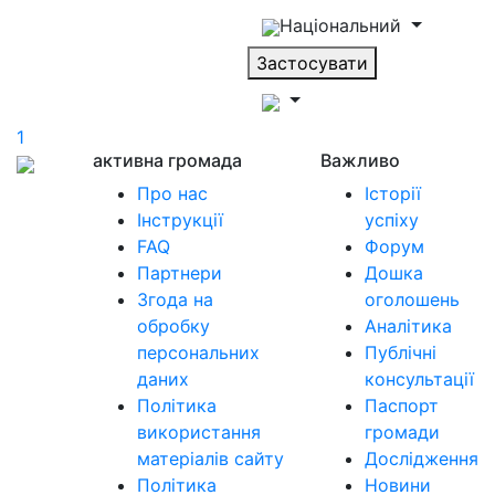
Національний
Застосувати
1
активна громада
Важливо
Про нас
Історії
Інструкції
успіху
FAQ
Форум
Партнери
Дошка
Згода на
оголошень
обробку
Аналітика
персональних
Публічні
даних
консультації
Політика
Паспорт
використання
громади
матеріалів сайту
Дослідження
Політика
Новини