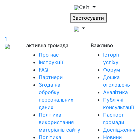
Світ
Застосувати
1
активна громада
Важливо
Про нас
Історії
Інструкції
успіху
FAQ
Форум
Партнери
Дошка
Згода на
оголошень
обробку
Аналітика
персональних
Публічні
даних
консультації
Політика
Паспорт
використання
громади
матеріалів сайту
Дослідження
Політика
Новини