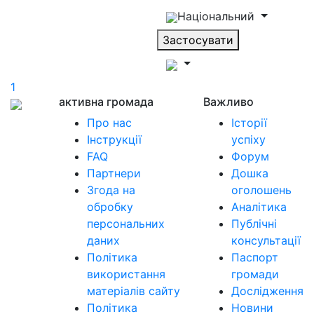
Національний
Застосувати
1
активна громада
Важливо
Про нас
Історії
Інструкції
успіху
FAQ
Форум
Партнери
Дошка
Згода на
оголошень
обробку
Аналітика
персональних
Публічні
даних
консультації
Політика
Паспорт
використання
громади
матеріалів сайту
Дослідження
Політика
Новини