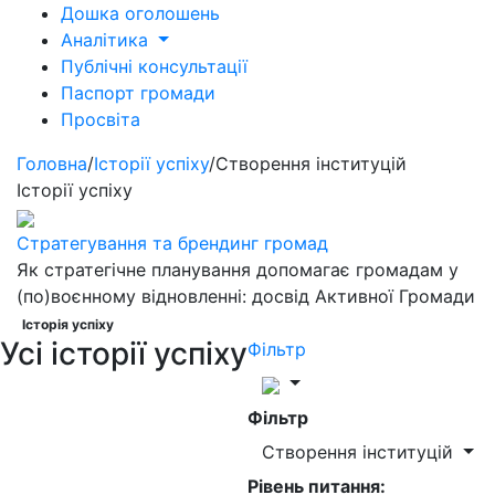
Дошка оголошень
Аналітика
Публічні консультації
Паспорт громади
Просвіта
Головна
/
Історії успіху
/
Створення інституцій
Історії успіху
Стратегування та брендинг громад
Як стратегічне планування допомагає громадам у
(по)воєнному відновленні: досвід Активної Громади
Історія успіху
Усі історії успіху
Фільтр
Фільтр
Створення інституцій
Рівень питання: