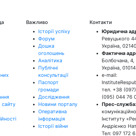
да
Важливо
Контакти
Історії успіху
Юридична ад
Форум
Ревуцького 44-
Дошка
Україна, 0214
оголошень
Фактична адр
Аналітика
Болбочана, 4, 
Публічні
Україна, 01014
ьних
консультації
e-mail:
Паспорт
InstituteResp
громади
тел. +38 (097)
ання
Дослідження
(095) 044 76 
в сайту
Новини порталу
Прес-служба
Оперативна
комунікаційно
ійності
інформація
Інституту «Ре
Історії війни
Андрієнко Нат
Тел: 097 172 6