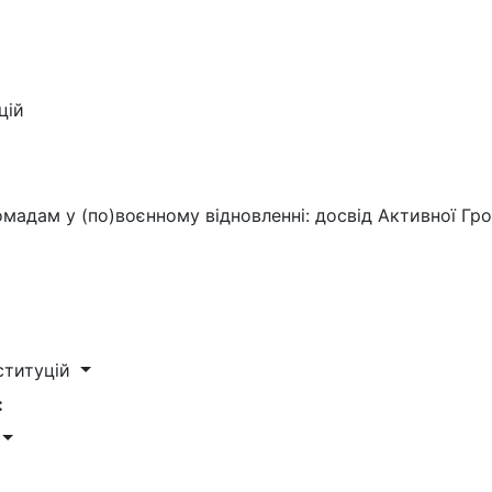
цій
омадам у (по)воєнному відновленні: досвід Активної Гр
ституцій
: