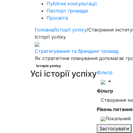
Публічні консультації
Паспорт громади
Просвіта
Головна
/
Історії успіху
/
Створення інститу
Історії успіху
Стратегування та брендинг громад
Як стратегічне планування допомагає гр
Історія успіху
Усі історії успіху
Фільтр
Фільтр
Створення ін
Рівень питання
Локальний
Застосувати