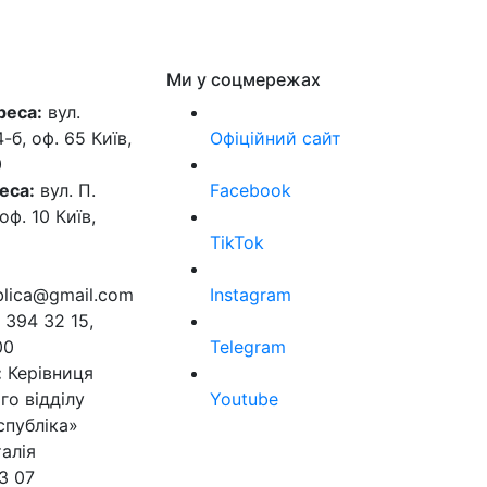
Ми у соцмережах
реса:
вул.
б, оф. 65 Київ,
Офіційний сайт
0
еса:
вул. П.
Facebook
оф. 10 Київ,
TikTok
ublica@gmail.com
Instagram
 394 32 15,
00
Telegram
:
Керівниця
го відділу
Youtube
спубліка»
алія
3 07