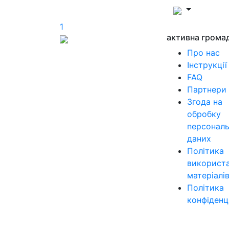
1
активна грома
Про нас
Інструкції
FAQ
Партнери
Згода на
обробку
персонал
даних
Політика
використ
матеріалі
Політика
конфіденц