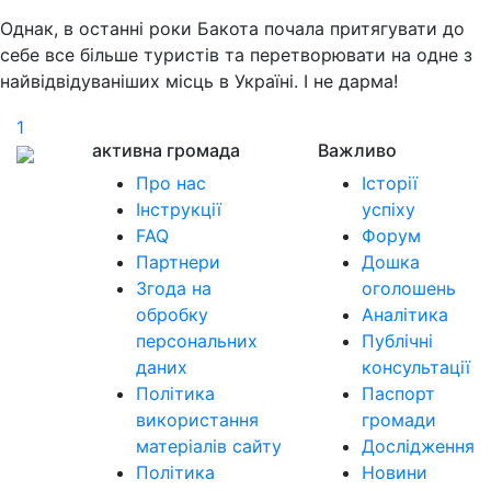
Однак, в останні роки Бакота почала притягувати до
себе все більше туристів та перетворювати на одне з
найвідвідуваніших місць в Україні. І не дарма!
1
активна громада
Важливо
Про нас
Історії
Інструкції
успіху
FAQ
Форум
Партнери
Дошка
Згода на
оголошень
обробку
Аналітика
персональних
Публічні
даних
консультації
Політика
Паспорт
використання
громади
матеріалів сайту
Дослідження
Політика
Новини