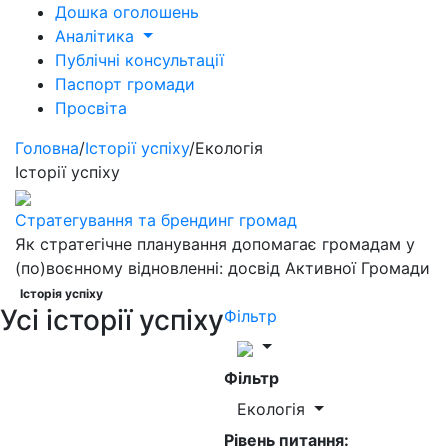
Дошка оголошень
Аналітика
Публічні консультації
Паспорт громади
Просвіта
Головна
/
Історії успіху
/
Екологія
Історії успіху
Стратегування та брендинг громад
Як стратегічне планування допомагає громадам у
(по)воєнному відновленні: досвід Активної Громади
Історія успіху
Усі історії успіху
Фільтр
Фільтр
Екологія
Рівень питання: