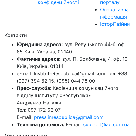
конфіденційності
порталу
Оперативна
інформація
Історії війни
Контакти
Юридична адреса:
вул. Ревуцького 44-б, оф.
65 Київ, Україна, 02140
Фактична адреса:
вул. П. Болбочана, 4, оф. 10
Київ, Україна, 01014
e-mail: InstituteRespublica@gmail.com тел. +38
(097) 394 32 15, (095) 044 76 00
Прес-служба:
Керівниця комунікаційного
відділу Інституту «Республіка»
Андрієнко Наталія
Тел: 097 172 63 07
E-mail:
press.inrespublica@gmail.com
Технічна допомога:
E-mail:
support@ag.com.ua
Ми у соцмережах