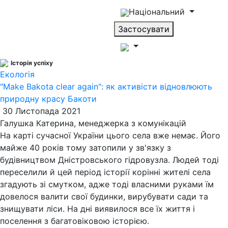
Національний
Застосувати
Історія успіху
Екологія
"Make Bakota clear again": як активісти відновлюють
природну красу Бакоти
30 Листопада 2021
Галушка Катерина, менеджерка з комунікацій
На карті сучасної України цього села вже немає. Його
майже 40 років тому затопили у зв'язку з
будівництвом Дністровського гідровузла. Людей тоді
переселили й цей період історії корінні жителі села
згадують зі смутком, адже тоді власними руками їм
довелося валити свої будинки, вирубувати сади та
знищувати ліси. На дні виявилося все їх життя і
поселення з багатовіковою історією.