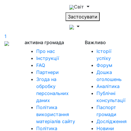
Світ
Застосувати
1
активна громада
Важливо
Про нас
Історії
Інструкції
успіху
FAQ
Форум
Партнери
Дошка
Згода на
оголошень
обробку
Аналітика
персональних
Публічні
даних
консультації
Політика
Паспорт
використання
громади
матеріалів сайту
Дослідження
Політика
Новини