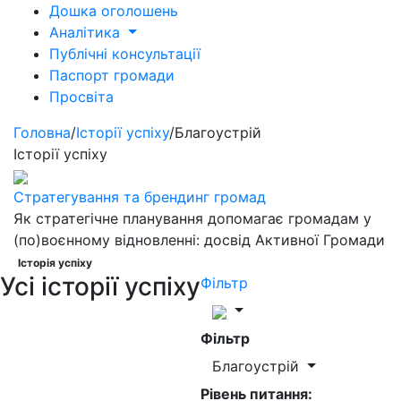
Дошка оголошень
Аналітика
Публічні консультації
Паспорт громади
Просвіта
Головна
/
Історії успіху
/
Благоустрій
Історії успіху
Стратегування та брендинг громад
Як стратегічне планування допомагає громадам у
(по)воєнному відновленні: досвід Активної Громади
Історія успіху
Усі історії успіху
Фільтр
Фільтр
Благоустрій
Рівень питання: