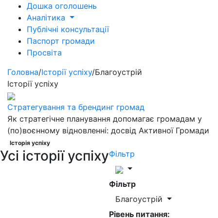
Дошка оголошень
Аналітика
Публічні консультації
Паспорт громади
Просвіта
Головна
/
Історії успіху
/
Благоустрій
Історії успіху
Стратегування та брендинг громад
Як стратегічне планування допомагає громадам у
(по)воєнному відновленні: досвід Активної Громади
Історія успіху
Усі історії успіху
Фільтр
Фільтр
Благоустрій
Рівень питання: