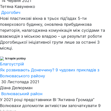
14 Червня 2021
Тетяна Кавуненко
Дрогобич
Нові пластикові вікна в трьох під’їздах 5-ти
поверхового будинку, оновлена прибудинкова
територія, налагоджена комунікація між сусідами та
взаємодія з міською владою – це результат роботи
Дрогобицької ініціативної групи лише за останні 3
місяці.
Історія успіху
Благоустрій
Як розвивають Донеччину? 9 чудових прикладів з
Волноваського району
30 Листопада 2021
Діана Делюрман
Волноваський район
У 2021 році представники ВІ “Активна Громада”
Волновахи допомогли активістам започаткувати 9