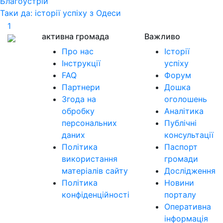
Благоустрій
Таки да: історії успіху з Одеси
1
активна громада
Важливо
Про нас
Історії
Інструкції
успіху
FAQ
Форум
Партнери
Дошка
Згода на
оголошень
обробку
Аналітика
персональних
Публічні
даних
консультації
Політика
Паспорт
використання
громади
матеріалів сайту
Дослідження
Політика
Новини
конфіденційності
порталу
Оперативна
інформація