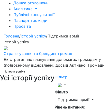
Дошка оголошень
Аналітика
Публічні консультації
Паспорт громади
Просвіта
Головна
/
Історії успіху
/
Підтримка армії
Історії успіху
Стратегування та брендинг громад
Як стратегічне планування допомагає громадам у
(по)воєнному відновленні: досвід Активної Громади
Історія успіху
Усі історії успіху
Фільтр
Фільтр
Підтримка армії
Рівень питання: