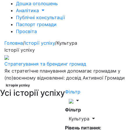
Дошка оголошень
Аналітика
Публічні консультації
Паспорт громади
Просвіта
Головна
/
Історії успіху
/
Культура
Історії успіху
Стратегування та брендинг громад
Як стратегічне планування допомагає громадам у
(по)воєнному відновленні: досвід Активної Громади
Історія успіху
Усі історії успіху
Фільтр
Фільтр
Культура
Рівень питання: