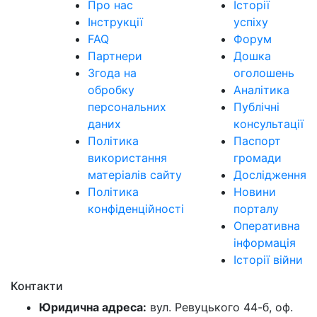
Про нас
Історії
Інструкції
успіху
FAQ
Форум
Партнери
Дошка
Згода на
оголошень
обробку
Аналітика
персональних
Публічні
даних
консультації
Політика
Паспорт
використання
громади
матеріалів сайту
Дослідження
Політика
Новини
конфіденційності
порталу
Оперативна
інформація
Історії війни
Контакти
Юридична адреса:
вул. Ревуцького 44-б, оф.