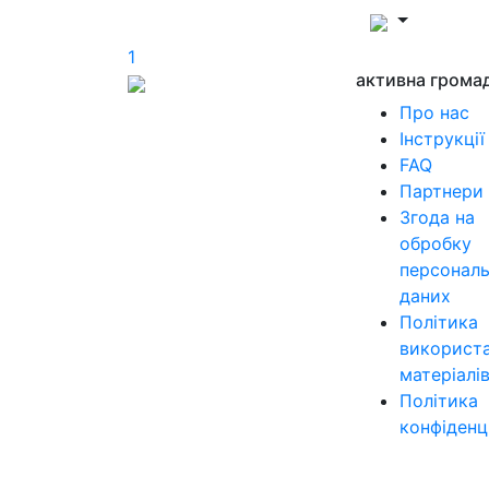
1
активна грома
Про нас
Інструкції
FAQ
Партнери
Згода на
обробку
персонал
даних
Політика
використ
матеріалі
Політика
конфіденц