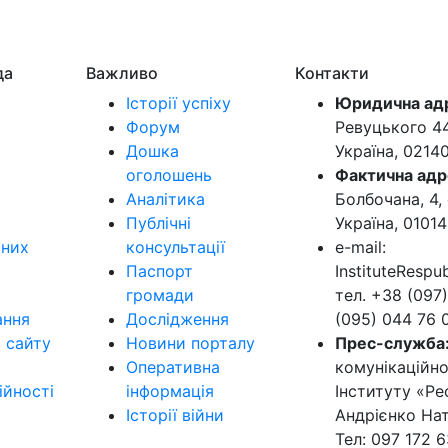
да
Важливо
Контакти
Історії успіху
Юридична ад
Форум
Ревуцького 44-
Дошка
Україна, 0214
оголошень
Фактична адр
Аналітика
Болбочана, 4, 
Публічні
Україна, 01014
ьних
консультації
e-mail:
Паспорт
InstituteResp
громади
тел. +38 (097)
ання
Дослідження
(095) 044 76 
в сайту
Новини порталу
Прес-служба
Оперативна
комунікаційно
ійності
інформація
Інституту «Ре
Історії війни
Андрієнко Нат
Тел: 097 172 6