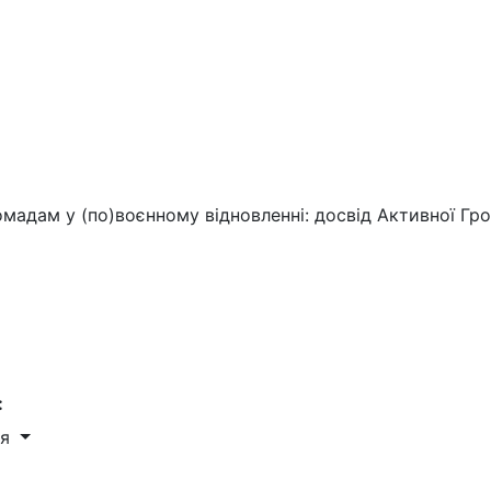
омадам у (по)воєнному відновленні: досвід Активної Гр
:
ня