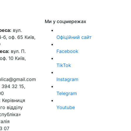
Ми у соцмережах
реса:
вул.
б, оф. 65 Київ,
Офіційний сайт
0
еса:
вул. П.
Facebook
оф. 10 Київ,
TikTok
ublica@gmail.com
Instagram
 394 32 15,
00
Telegram
:
Керівниця
го відділу
Youtube
спубліка»
алія
3 07