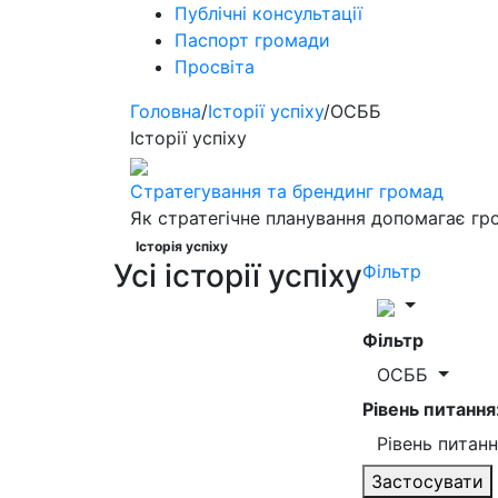
Публічні консультації
Паспорт громади
Просвіта
Головна
/
Історії успіху
/
ОСББ
Історії успіху
Стратегування та брендинг громад
Як стратегічне планування допомагає гр
Історія успіху
Усі історії успіху
Фільтр
Фільтр
ОСББ
Рівень питання
Рівень питан
Застосувати