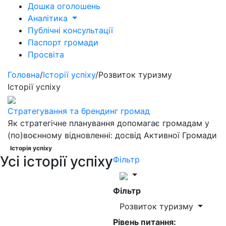
Дошка оголошень
Аналітика
Публічні консультації
Паспорт громади
Просвіта
Головна
/
Історії успіху
/
Розвиток туризму
Історії успіху
Стратегування та брендинг громад
Як стратегічне планування допомагає громадам у
(по)воєнному відновленні: досвід Активної Громади
Історія успіху
Усі історії успіху
Фільтр
Фільтр
Розвиток туризму
Рівень питання: