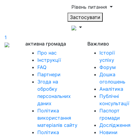
Рівень питання
Застосувати
1
активна громада
Важливо
Про нас
Історії
Інструкції
успіху
FAQ
Форум
Партнери
Дошка
Згода на
оголошень
обробку
Аналітика
персональних
Публічні
даних
консультації
Політика
Паспорт
використання
громади
матеріалів сайту
Дослідження
Політика
Новини