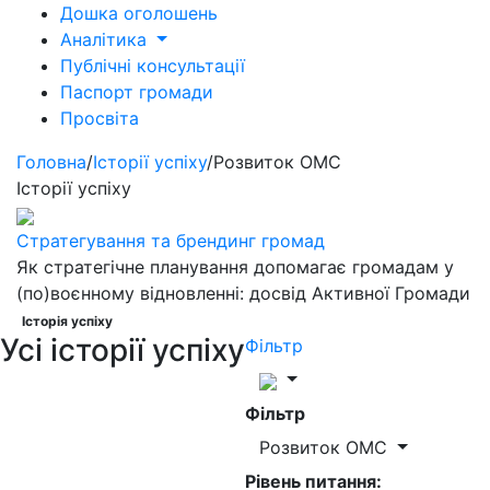
Дошка оголошень
Аналітика
Публічні консультації
Паспорт громади
Просвіта
Головна
/
Історії успіху
/
Розвиток ОМС
Історії успіху
Стратегування та брендинг громад
Як стратегічне планування допомагає громадам у
(по)воєнному відновленні: досвід Активної Громади
Історія успіху
Усі історії успіху
Фільтр
Фільтр
Розвиток ОМС
Рівень питання: