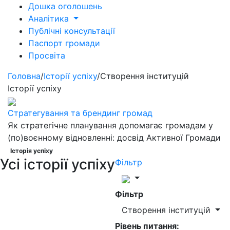
Дошка оголошень
Аналітика
Публічні консультації
Паспорт громади
Просвіта
Головна
/
Історії успіху
/
Створення інституцій
Історії успіху
Стратегування та брендинг громад
Як стратегічне планування допомагає громадам у
(по)воєнному відновленні: досвід Активної Громади
Історія успіху
Усі історії успіху
Фільтр
Фільтр
Створення інституцій
Рівень питання: