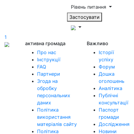
Рівень питання
Застосувати
1
активна громада
Важливо
Про нас
Історії
Інструкції
успіху
FAQ
Форум
Партнери
Дошка
Згода на
оголошень
обробку
Аналітика
персональних
Публічні
даних
консультації
Політика
Паспорт
використання
громади
матеріалів сайту
Дослідження
Політика
Новини