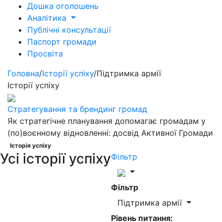
Дошка оголошень
Аналітика
Публічні консультації
Паспорт громади
Просвіта
Головна
/
Історії успіху
/
Підтримка армії
Історії успіху
Стратегування та брендинг громад
Як стратегічне планування допомагає громадам у
(по)воєнному відновленні: досвід Активної Громади
Історія успіху
Усі історії успіху
Фільтр
Фільтр
Підтримка армії
Рівень питання: