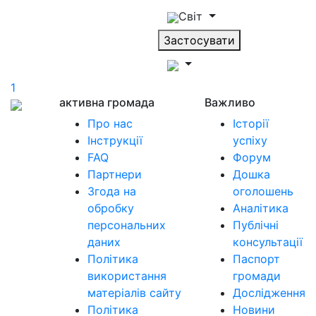
Світ
Застосувати
1
активна громада
Важливо
Про нас
Історії
Інструкції
успіху
FAQ
Форум
Партнери
Дошка
Згода на
оголошень
обробку
Аналітика
персональних
Публічні
даних
консультації
Політика
Паспорт
використання
громади
матеріалів сайту
Дослідження
Політика
Новини