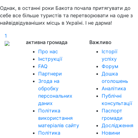
Однак, в останні роки Бакота почала притягувати до
себе все більше туристів та перетворювати на одне з
найвідвідуваніших місць в Україні. І не дарма!
1
активна громада
Важливо
Про нас
Історії
Інструкції
успіху
FAQ
Форум
Партнери
Дошка
Згода на
оголошень
обробку
Аналітика
персональних
Публічні
даних
консультації
Політика
Паспорт
використання
громади
матеріалів сайту
Дослідження
Політика
Новини