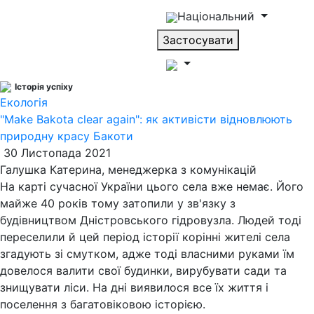
Національний
Застосувати
Історія успіху
Екологія
"Make Bakota clear again": як активісти відновлюють
природну красу Бакоти
30 Листопада 2021
Галушка Катерина, менеджерка з комунікацій
На карті сучасної України цього села вже немає. Його
майже 40 років тому затопили у зв'язку з
будівництвом Дністровського гідровузла. Людей тоді
переселили й цей період історії корінні жителі села
згадують зі смутком, адже тоді власними руками їм
довелося валити свої будинки, вирубувати сади та
знищувати ліси. На дні виявилося все їх життя і
поселення з багатовіковою історією.