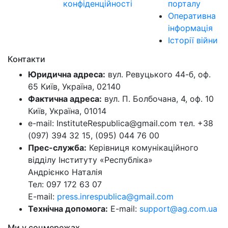
конфіденційності
порталу
Оперативна
інформація
Історії війни
Контакти
Юридична адреса:
вул. Ревуцького 44-б, оф.
65 Київ, Україна, 02140
Фактична адреса:
вул. П. Болбочана, 4, оф. 10
Київ, Україна, 01014
e-mail: InstituteRespublica@gmail.com тел. +38
(097) 394 32 15, (095) 044 76 00
Прес-служба:
Керівниця комунікаційного
відділу Інституту «Республіка»
Андрієнко Наталія
Тел: 097 172 63 07
E-mail:
press.inrespublica@gmail.com
Технічна допомога:
E-mail:
support@ag.com.ua
Ми у соцмережах