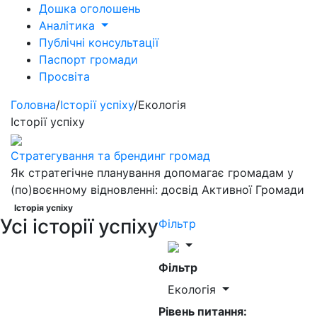
Дошка оголошень
Аналітика
Публічні консультації
Паспорт громади
Просвіта
Головна
/
Історії успіху
/
Екологія
Історії успіху
Стратегування та брендинг громад
Як стратегічне планування допомагає громадам у
(по)воєнному відновленні: досвід Активної Громади
Історія успіху
Усі історії успіху
Фільтр
Фільтр
Екологія
Рівень питання: