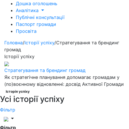
Дошка оголошень
Аналітика
Публічні консультації
Паспорт громади
Просвіта
Головна
/
Історії успіху
/
Стратегування та брендинг
громад
Історії успіху
Стратегування та брендинг громад
Як стратегічне планування допомагає громадам у
(по)воєнному відновленні: досвід Активної Громади
Історія успіху
Усі історії успіху
Фільтр
Фільтр