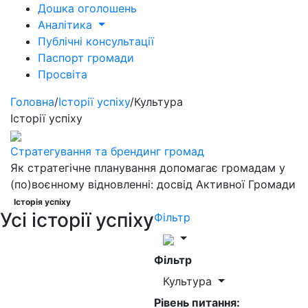
Дошка оголошень
Аналітика
Публічні консультації
Паспорт громади
Просвіта
Головна
/
Історії успіху
/
Культура
Історії успіху
Стратегування та брендинг громад
Як стратегічне планування допомагає громадам у
(по)воєнному відновленні: досвід Активної Громади
Історія успіху
Усі історії успіху
Фільтр
Фільтр
Культура
Рівень питання: