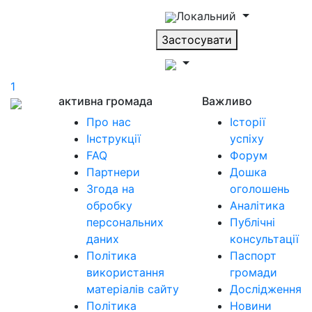
Локальний
Застосувати
1
активна громада
Важливо
Про нас
Історії
Інструкції
успіху
FAQ
Форум
Партнери
Дошка
Згода на
оголошень
обробку
Аналітика
персональних
Публічні
даних
консультації
Політика
Паспорт
використання
громади
матеріалів сайту
Дослідження
Політика
Новини