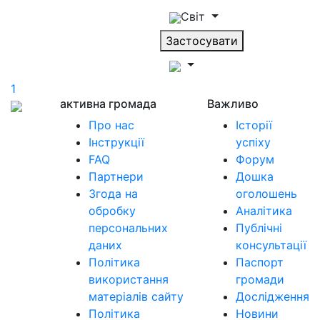
Світ
Застосувати
1
активна громада
Важливо
Про нас
Історії
Інструкції
успіху
FAQ
Форум
Партнери
Дошка
Згода на
оголошень
обробку
Аналітика
персональних
Публічні
даних
консультації
Політика
Паспорт
використання
громади
матеріалів сайту
Дослідження
Політика
Новини