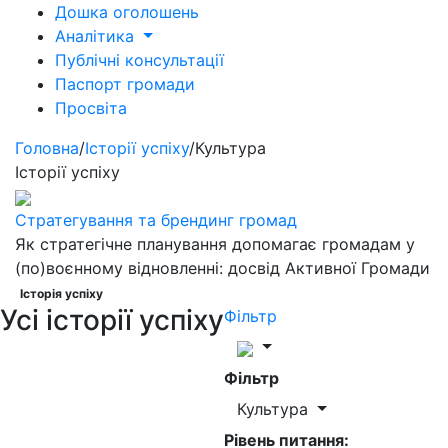
Дошка оголошень
Аналітика
Публічні консультації
Паспорт громади
Просвіта
Головна
/
Історії успіху
/
Культура
Історії успіху
Стратегування та брендинг громад
Як стратегічне планування допомагає громадам у
(по)воєнному відновленні: досвід Активної Громади
Історія успіху
Усі історії успіху
Фільтр
Фільтр
Культура
Рівень питання: