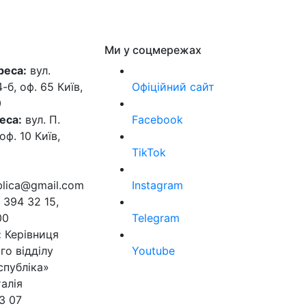
Ми у соцмережах
реса:
вул.
б, оф. 65 Київ,
Офіційний сайт
0
еса:
вул. П.
Facebook
оф. 10 Київ,
TikTok
ublica@gmail.com
Instagram
 394 32 15,
00
Telegram
:
Керівниця
го відділу
Youtube
спубліка»
алія
3 07