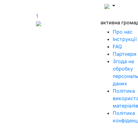
1
активна грома
Про нас
Інструкції
FAQ
Партнери
Згода на
обробку
персонал
даних
Політика
використ
матеріалі
Політика
конфіденц