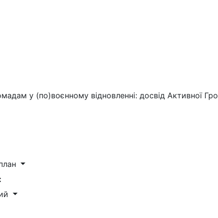
омадам у (по)воєнному відновленні: досвід Активної Гр
 план
:
ний