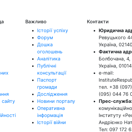
да
Важливо
Контакти
Історії успіху
Юридична ад
Форум
Ревуцького 44-
Дошка
Україна, 0214
оголошень
Фактична адр
Аналітика
Болбочана, 4, 
Публічні
Україна, 01014
ьних
консультації
e-mail:
Паспорт
InstituteResp
громади
тел. +38 (097)
ання
Дослідження
(095) 044 76 
в сайту
Новини порталу
Прес-служба
Оперативна
комунікаційно
ійності
інформація
Інституту «Ре
Історії війни
Андрієнко Нат
Тел: 097 172 6