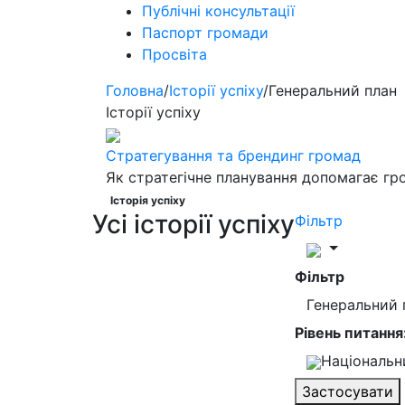
Публічні консультації
Паспорт громади
Просвіта
Головна
/
Історії успіху
/
Генеральний план
Історії успіху
Стратегування та брендинг громад
Як стратегічне планування допомагає гр
Історія успіху
Усі історії успіху
Фільтр
Фільтр
Генеральний
Рівень питання
Національ
Застосувати