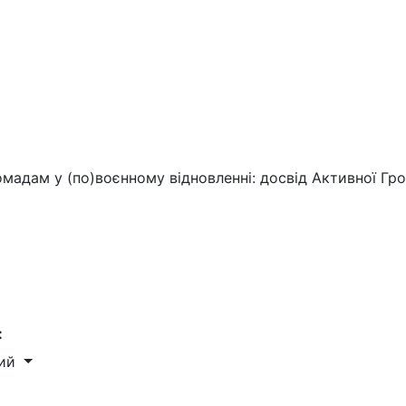
омадам у (по)воєнному відновленні: досвід Активної Гр
:
ний