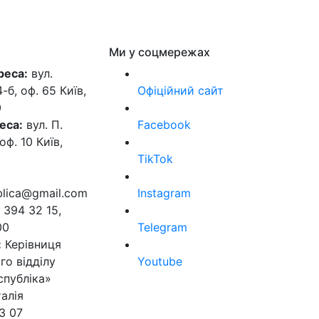
Ми у соцмережах
реса:
вул.
б, оф. 65 Київ,
Офіційний сайт
0
еса:
вул. П.
Facebook
оф. 10 Київ,
TikTok
ublica@gmail.com
Instagram
 394 32 15,
00
Telegram
:
Керівниця
го відділу
Youtube
спубліка»
алія
3 07