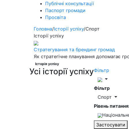
Публічні консультації
Паспорт громади
Просвіта
Головна
/
Історії успіху
/
Спорт
Історії успіху
Стратегування та брендинг громад
Як стратегічне планування допомагає гр
Історія успіху
Усі історії успіху
Фільтр
Фільтр
Спорт
Рівень питання
Національ
Застосувати