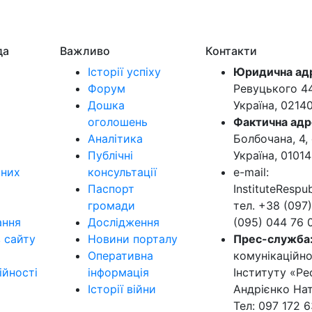
да
Важливо
Контакти
Історії успіху
Юридична ад
Форум
Ревуцького 44-
Дошка
Україна, 0214
оголошень
Фактична адр
Аналітика
Болбочана, 4, 
Публічні
Україна, 01014
ьних
консультації
e-mail:
Паспорт
InstituteResp
громади
тел. +38 (097)
ання
Дослідження
(095) 044 76 
в сайту
Новини порталу
Прес-служба
Оперативна
комунікаційно
ійності
інформація
Інституту «Ре
Історії війни
Андрієнко Нат
Тел: 097 172 6