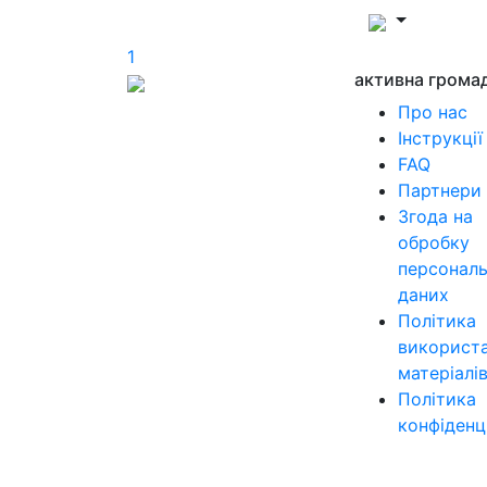
1
активна грома
Про нас
Інструкції
FAQ
Партнери
Згода на
обробку
персонал
даних
Політика
використ
матеріалі
Політика
конфіденц