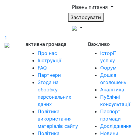
Рівень питання
Застосувати
1
активна громада
Важливо
Про нас
Історії
Інструкції
успіху
FAQ
Форум
Партнери
Дошка
Згода на
оголошень
обробку
Аналітика
персональних
Публічні
даних
консультації
Політика
Паспорт
використання
громади
матеріалів сайту
Дослідження
Політика
Новини