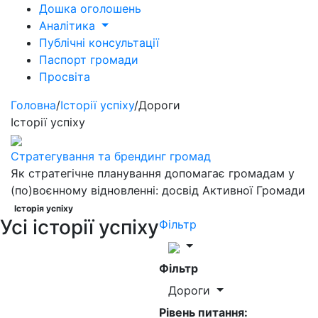
Дошка оголошень
Аналітика
Публічні консультації
Паспорт громади
Просвіта
Головна
/
Історії успіху
/
Дороги
Історії успіху
Стратегування та брендинг громад
Як стратегічне планування допомагає громадам у
(по)воєнному відновленні: досвід Активної Громади
Історія успіху
Усі історії успіху
Фільтр
Фільтр
Дороги
Рівень питання: