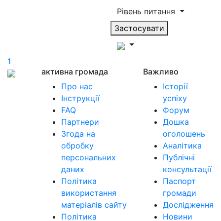
Рівень питання
Застосувати
1
активна громада
Важливо
Про нас
Історії
Інструкції
успіху
FAQ
Форум
Партнери
Дошка
Згода на
оголошень
обробку
Аналітика
персональних
Публічні
даних
консультації
Політика
Паспорт
використання
громади
матеріалів сайту
Дослідження
Політика
Новини