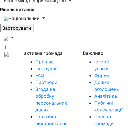
Економіка/підприємництво
Рівень питання:
Національний
Застосувати
1
активна громада
Важливо
Про нас
Історії
Інструкції
успіху
FAQ
Форум
Партнери
Дошка
Згода на
оголошень
обробку
Аналітика
персональних
Публічні
даних
консультації
Політика
Паспорт
використання
громади