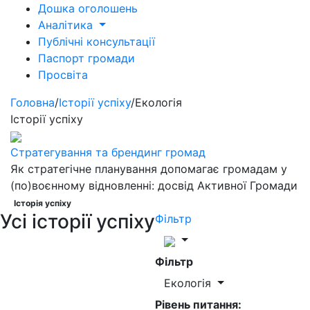
Дошка оголошень
Аналітика
Публічні консультації
Паспорт громади
Просвіта
Головна
/
Історії успіху
/
Екологія
Історії успіху
Стратегування та брендинг громад
Як стратегічне планування допомагає громадам у
(по)воєнному відновленні: досвід Активної Громади
Історія успіху
Усі історії успіху
Фільтр
Фільтр
Екологія
Рівень питання: