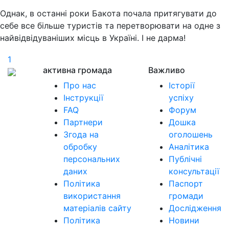
Однак, в останні роки Бакота почала притягувати до
себе все більше туристів та перетворювати на одне з
найвідвідуваніших місць в Україні. І не дарма!
1
активна громада
Важливо
Про нас
Історії
Інструкції
успіху
FAQ
Форум
Партнери
Дошка
Згода на
оголошень
обробку
Аналітика
персональних
Публічні
даних
консультації
Політика
Паспорт
використання
громади
матеріалів сайту
Дослідження
Політика
Новини