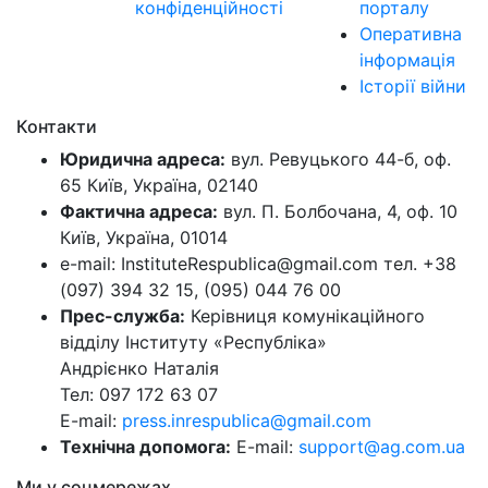
конфіденційності
порталу
Оперативна
інформація
Історії війни
Контакти
Юридична адреса:
вул. Ревуцького 44-б, оф.
65 Київ, Україна, 02140
Фактична адреса:
вул. П. Болбочана, 4, оф. 10
Київ, Україна, 01014
e-mail: InstituteRespublica@gmail.com тел. +38
(097) 394 32 15, (095) 044 76 00
Прес-служба:
Керівниця комунікаційного
відділу Інституту «Республіка»
Андрієнко Наталія
Тел: 097 172 63 07
E-mail:
press.inrespublica@gmail.com
Технічна допомога:
E-mail:
support@ag.com.ua
Ми у соцмережах