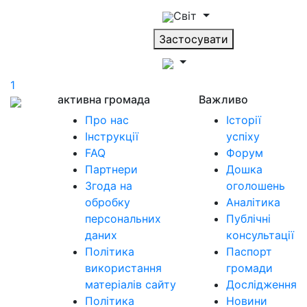
Світ
Застосувати
1
активна громада
Важливо
Про нас
Історії
Інструкції
успіху
FAQ
Форум
Партнери
Дошка
Згода на
оголошень
обробку
Аналітика
персональних
Публічні
даних
консультації
Політика
Паспорт
використання
громади
матеріалів сайту
Дослідження
Політика
Новини