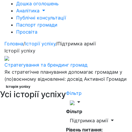
Дошка оголошень
Аналітика
Публічні консультації
Паспорт громади
Просвіта
Головна
/
Історії успіху
/
Підтримка армії
Історії успіху
Стратегування та брендинг громад
Як стратегічне планування допомагає громадам у
(по)воєнному відновленні: досвід Активної Громади
Історія успіху
Усі історії успіху
Фільтр
Фільтр
Підтримка армії
Рівень питання: