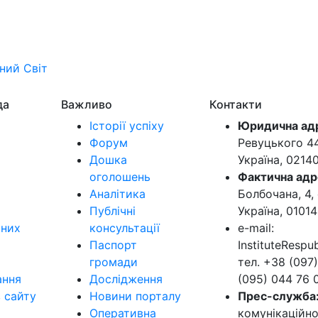
ьний
Світ
да
Важливо
Контакти
Історії успіху
Юридична ад
Форум
Ревуцького 44-
Дошка
Україна, 0214
оголошень
Фактична адр
Аналітика
Болбочана, 4, 
Публічні
Україна, 01014
ьних
консультації
e-mail:
Паспорт
InstituteResp
громади
тел. +38 (097)
ання
Дослідження
(095) 044 76 
в сайту
Новини порталу
Прес-служба
Оперативна
комунікаційно