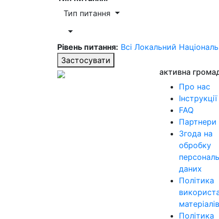
Тип питання
Рівень питання:
Всі
Локальний
Націонал
Застосувати
активна грома
Про нас
Інструкції
FAQ
Партнери
Згода на
обробку
персонал
даних
Політика
використ
матеріалі
Політика