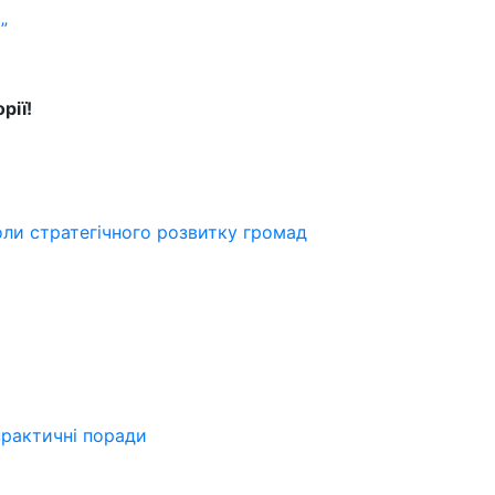
”
рії!
ли стратегічного розвитку громад
практичні поради