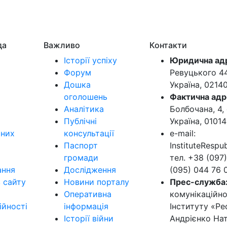
да
Важливо
Контакти
Історії успіху
Юридична ад
Форум
Ревуцького 44-
Дошка
Україна, 0214
оголошень
Фактична адр
Аналітика
Болбочана, 4, 
Публічні
Україна, 01014
ьних
консультації
e-mail:
Паспорт
InstituteResp
громади
тел. +38 (097)
ання
Дослідження
(095) 044 76 
в сайту
Новини порталу
Прес-служба
Оперативна
комунікаційно
ійності
інформація
Інституту «Ре
Історії війни
Андрієнко Нат