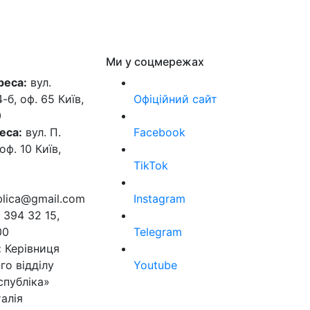
Ми у соцмережах
реса:
вул.
б, оф. 65 Київ,
Офіційний сайт
0
еса:
вул. П.
Facebook
оф. 10 Київ,
TikTok
ublica@gmail.com
Instagram
 394 32 15,
00
Telegram
:
Керівниця
го відділу
Youtube
спубліка»
алія