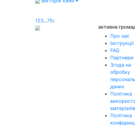
Вікторія Киян
1
2
3
...
75
активна грома
Про нас
Інструкції
FAQ
Партнери
Згода на
обробку
персонал
даних
Політика
використ
матеріалі
Політика
конфіденц