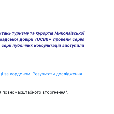
питань туризму та курортів Миколаївської
адської довіри (UCBI)» провели серію
серії публічних консультацій виступили
нці за кордоном. Результати дослідження
ля повномасштабного вторгнення".