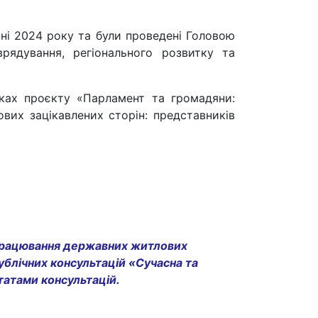
пні 2024 року та були проведені Головою
врядування, регіонального розвитку та
мках проєкту «Парламент та громадяни:
чових зацікавлених сторін: представників
опрацювання державних житлових
ублічних консультацій «Сучасна та
ьтатами консультацій.