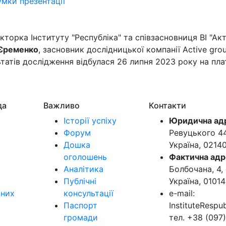
умки презентації
кторка Інституту "Республіка" та співзасновниця ВІ "Ак
 Єременко
, засновник дослідницької компанії Active g
льтатів дослідження відбулася 26 липня 2023 року на п
да
Важливо
Контакти
Історії успіху
Юридична ад
Форум
Ревуцького 44-
Дошка
Україна, 0214
оголошень
Фактична адр
Аналітика
Болбочана, 4, 
Публічні
Україна, 01014
ьних
консультації
e-mail:
Паспорт
InstituteResp
громади
тел. +38 (097)