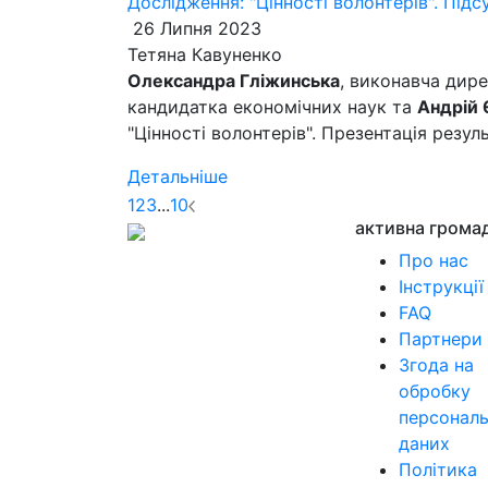
Дослідження: "Цінності волонтерів". Підс
26 Липня 2023
Тетяна Кавуненко
Олександра Гліжинська
, виконавча дире
кандидатка економічних наук та
Андрій
"Цінності волонтерів". Презентація резу
Детальніше
1
2
3
...
10
активна грома
Про нас
Інструкції
FAQ
Партнери
Згода на
обробку
персонал
даних
Політика