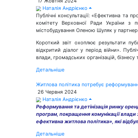
17 Жовтня 2024
Наталія Андрієнко
Публічні консультації: «Ефективна та п
комітету Верховної Ради України з пи
містобудування Оленою Шуляк у партнерс
Короткий звіт охоплює результати пуб
відкритий діалог у період війни». Публі
влади, громадських організацій, бізнесу
Детальніше
Житлова політика потребує реформування
26 Червня 2024
Наталія Андрієнко
Реформування та детінізація ринку оре
програм, покращення комунікації влади з
ефективна житлова політика», які відбули
Детальніше