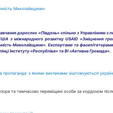
ичність Миколаївщини»
навчання дорослих «Південь» спільно з Управлінням з 
США з міжнародного розвитку USAID «Зміцнення гром
ичність Миколаївщини». Експертами та фасилітаторами 
лінці Інституту «Республіка» та ВІ «Активна Громада».
ка пропаганда: з якими викликами зіштовхуються украї
аспора та тимчасово переміщені особи за кордоном піс