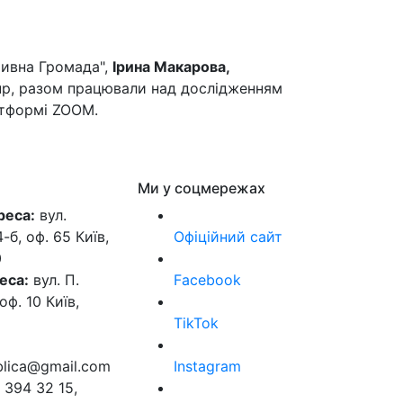
тивна Громада",
Ірина Макарова,
roup, разом працювали над дослідженням
латформі ZOOM.
Ми у соцмережах
реса:
вул.
б, оф. 65 Київ,
Офіційний сайт
0
еса:
вул. П.
Facebook
оф. 10 Київ,
TikTok
ublica@gmail.com
Instagram
 394 32 15,