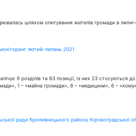
рювалась шляхом опитування жителів громади в липні-с
 моніторинг лютий-липень 2021
лічує 9 розділів та 63 позиції, із них 23 стосуються до
омади», 1 – «майна громади», 8 – «медицини», 6 – «кому
льської ради Кропивницького району Кіровоградської о