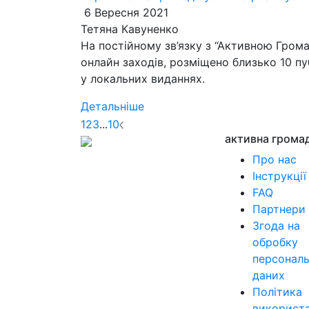
6 Вересня 2021
Тетяна Кавуненко
На постійному зв’язку з “Активною Гром
онлайн заходів, розміщено близько 10 пуб
у локальних виданнях.
Детальніше
1
2
3
...
10
активна грома
Про нас
Інструкції
FAQ
Партнери
Згода на
обробку
персонал
даних
Політика
використ