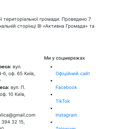
ї територіальної громади. Проведено 7
нальній сторінці ВІ «Активна Громада» та
Ми у соцмережах
реса:
вул.
б, оф. 65 Київ,
Офіційний сайт
0
еса:
вул. П.
Facebook
оф. 10 Київ,
TikTok
ublica@gmail.com
Instagram
 394 32 15,
00
Telegram