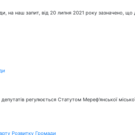
ади, на наш запит, від 20 липня 2021 року зазначено, щ
ади
я депутатів регулюється Статутом Мереф’янської місько
Карту Розвитку Громади