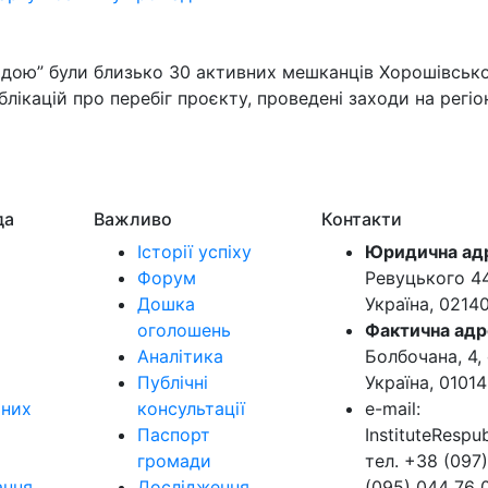
адою” були близько 30 активних мешканців Хорошівсько
лікацій про перебіг проєкту, проведені заходи на регіо
да
Важливо
Контакти
Історії успіху
Юридична ад
Форум
Ревуцького 44-
Дошка
Україна, 0214
оголошень
Фактична адр
Аналітика
Болбочана, 4, 
Публічні
Україна, 01014
ьних
консультації
e-mail:
Паспорт
InstituteResp
громади
тел. +38 (097)
ання
Дослідження
(095) 044 76 