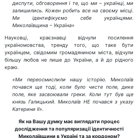
диспути, обговорення і те, що ми – українці, ми
залишились. Кожен робить все на своєму місці.
Ми ідентифікуємо себе українцями.
Миколаївщина – Україна»
Науковці, краєзнавці відчули посилення
україномовства, тренду того, що таке бути
українцем, свідомим громадянином міста, відчули
більшу любов не лише до України, а й до рідного
краю.
«Ми переосмислили нашу історію. Миколаїв
почався ще тоді, коли було чисте поле, дике
поле, яке засвоювали греки. Коли тут був ще
князь Галицький. Миколаїв НЕ почався з указу
Катерини ІІ».
Як на Вашу думку має виглядати процес
дослідження та популяризації ідентичності
Миколаївщини в Україні та за кордоном?