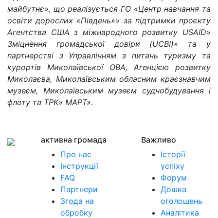
майбутнє», що реалізується ГО «Центр навчання та
освіти дорослих «Південь»» за підтримки проєкту
Агентства США з міжнародного розвитку USAID»
Зміцнення громадської довіри (UCBI)» та у
партнерстві з Управлінням з питань туризму та
курортів Миколаївської ОВА, Агенцією розвитку
Миколаєва, Миколаївським обласним краєзнавчим
музеєм, Миколаївським музеєм суднобудування і
флоту та ТРК» МАРТ».
активна громада
Важливо
Про нас
Історії
Інструкції
успіху
FAQ
Форум
Партнери
Дошка
Згода на
оголошень
обробку
Аналітика