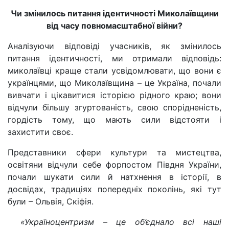
Чи змінилось питання ідентичності Миколаївщини
від часу повномасштабної війни?
Аналізуючи відповіді учасників, як змінилось
питання ідентичності, ми отримали відповідь:
миколаївці краще стали усвідомлювати, що вони є
українцями, що Миколаївщина – це Україна, почали
вивчати і цікавитися історією рідного краю; вони
відчули більшу згуртованість, свою спорідненість,
гордість тому, що мають сили відстояти і
захистити своє.
Представники сфери культури та мистецтва,
освітяни відчули себе форпостом Півдня України,
почали шукати сили й натхнення в історії, в
досвідах, традиціях попередніх поколінь, які тут
були – Ольвія, Скіфія.
«Україноцентризм – це об’єднало всі наші