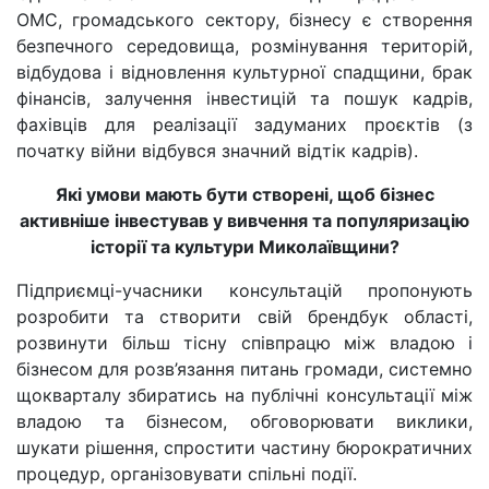
ОМС, громадського сектору, бізнесу є створення
безпечного середовища, розмінування територій,
відбудова і відновлення культурної спадщини, брак
фінансів, залучення інвестицій та пошук кадрів,
фахівців для реалізації задуманих проєктів (з
початку війни відбувся значний відтік кадрів).
Які умови мають бути створені, щоб бізнес
активніше інвестував у вивчення та популяризацію
історії та культури Миколаївщини?
Підприємці-учасники консультацій пропонують
розробити та створити свій брендбук області,
розвинути більш тісну співпрацю між владою і
бізнесом для розв’язання питань громади, системно
щокварталу збиратись на публічні консультації між
владою та бізнесом, обговорювати виклики,
шукати рішення, спростити частину бюрократичних
процедур, організовувати спільні події.