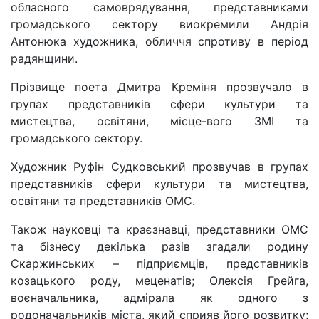
обласного самоврядування, представниками
громадського сектору виокремили Андрія
Антонюка художника, обличчя спротиву в період
радянщини.
Прізвище поета Дмитра Креміня прозвучало в
групах представників сфери культури та
мистецтва, освітяни, місце-вого ЗМІ та
громадського сектору.
Художник Руфін Судковський прозвучав в групах
представників сфери культури та мистецтва,
освітяни та представників ОМС.
Також науковці та краєзнавці, представники ОМС
та бізнесу декілька разів згадали родину
Скаржинських – підприємців, представників
козацького роду, меценатів; Олексія Грейга,
воєначальника, адмірала як одного з
родоначальників міста, який сприяв його розвитку;