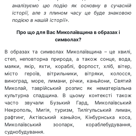
аналізуємо цю подію як основну в сучасній
історії, але з плином часу це буде знаковою
подією в нашій історії».
Про що для Вас Миколаївщина в образах і
символах?
В образах та символах Миколаївщина – це хвилі,
степ, неповторна природа, а також сонце, вода,
маяки, якір, яхти, кораблі, форпост, хліб, вітер,
місто героїв, вітрильники, вітряки, колосся,
виноград, море, лимани, річки, каньйони, Святий
Миколай, таврійський розпис як нематеріальна
культурна спадщина. В цьому контексті також
часто звучали Бузький Гард, Миколаївський
Некрополь, Мигія, туризм, Тилігульський лиман,
рафтинг, Актівський каньйон, Кінбурнська коса,
Миколаївський зоопарк, кораблебудування,
суднобудування.