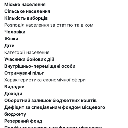
Міське населення
Сільське населення
Кількість виборців
Розподіл населення за статтю та віком
Чоловіки
Жінки
Діти
Категорії населення
Учасники бойових дій
Внутрішньо-переміщені особи
Отримувачі пільг
Характеристика економічної сфери
Видадки
Доходи
Оборотний залишок бюджетних коштів
Дефіцит за спеціальним фондом місцевого
бюджету
Резервний фонд
Профіцит за загальним фондом місцевого