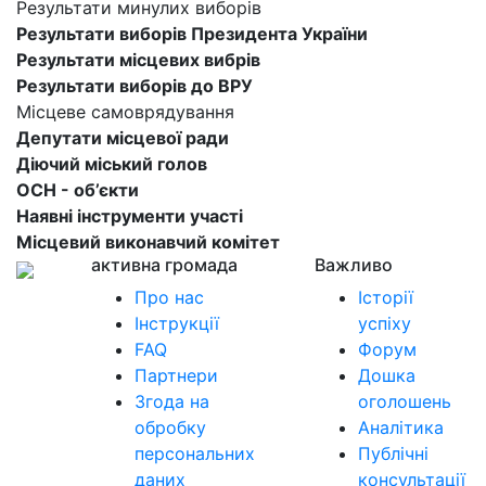
Результати минулих виборів
Результати виборів Президента України
Результати місцевих вибрів
Результати виборів до ВРУ
Місцеве самоврядування
Депутати місцевої ради
Діючий міський голов
ОСН - об’єкти
Наявні інструменти участі
Місцевий виконавчий комітет
активна громада
Важливо
Про нас
Історії
Інструкції
успіху
FAQ
Форум
Партнери
Дошка
Згода на
оголошень
обробку
Аналітика
персональних
Публічні
даних
консультації