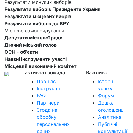
Результати минулих виборів
Результати виборів Президента України
Результати місцевих вибрів
Результати виборів до ВРУ
Місцеве самоврядування
Депутати місцевої ради
Діючий міський голов
ОСН - об’єкти
Наявні інструменти участі
Місцевий виконавчий комітет
активна громада
Важливо
Про нас
Історії
Інструкції
успіху
FAQ
Форум
Партнери
Дошка
Згода на
оголошень
обробку
Аналітика
персональних
Публічні
даних
консультації