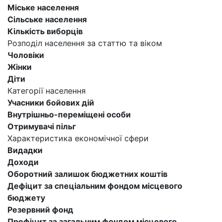
Міське населення
Сільське населення
Кількість виборців
Розподіл населення за статтю та віком
Чоловіки
Жінки
Діти
Категорії населення
Учасники бойових дій
Внутрішньо-переміщені особи
Отримувачі пільг
Характеристика економічної сфери
Видадки
Доходи
Оборотний залишок бюджетних коштів
Дефіцит за спеціальним фондом місцевого
бюджету
Резервний фонд
Профіцит за загальним фондом місцевого