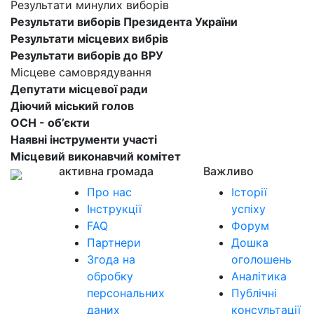
Результати минулих виборів
Результати виборів Президента України
Результати місцевих вибрів
Результати виборів до ВРУ
Місцеве самоврядування
Депутати місцевої ради
Діючий міський голов
ОСН - об’єкти
Наявні інструменти участі
Місцевий виконавчий комітет
активна громада
Важливо
Про нас
Історії
Інструкції
успіху
FAQ
Форум
Партнери
Дошка
Згода на
оголошень
обробку
Аналітика
персональних
Публічні
даних
консультації