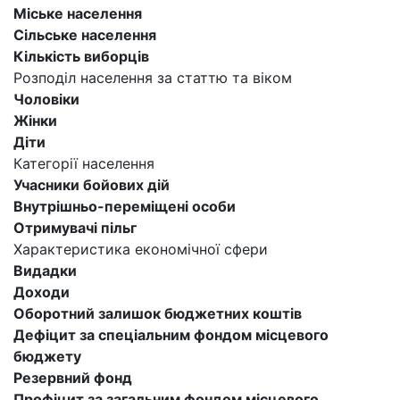
Міське населення
Сільське населення
Кількість виборців
Розподіл населення за статтю та віком
Чоловіки
Жінки
Діти
Категорії населення
Учасники бойових дій
Внутрішньо-переміщені особи
Отримувачі пільг
Характеристика економічної сфери
Видадки
Доходи
Оборотний залишок бюджетних коштів
Дефіцит за спеціальним фондом місцевого
бюджету
Резервний фонд
Профіцит за загальним фондом місцевого