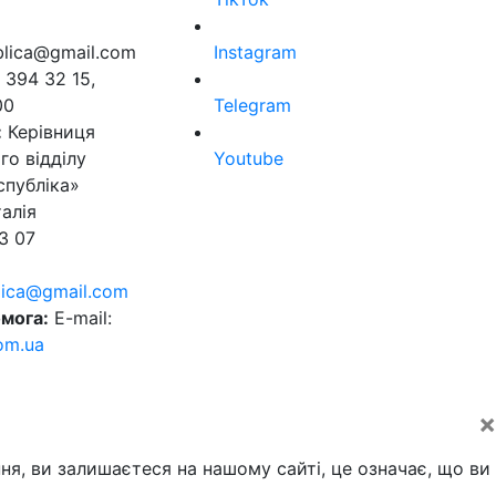
ublica@gmail.com
Instagram
 394 32 15,
00
Telegram
:
Керівниця
го відділу
Youtube
спубліка»
алія
3 07
blica@gmail.com
мога:
E-mail:
om.ua
×
ня, ви залишаєтеся на нашому сайті, це означає, що ви