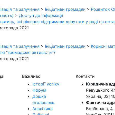
ізація та залучення
>
Ініціативи громадян
>
Розвиток О
тність)
>
Доступ до інформації
знатись, які рішення підтримали депутати у раді на остан
истопада 2021
ізація та залучення
>
Ініціативи громадян
>
Корисні ма
акі “громадські активісти”?
истопада 2021
да
Важливо
Контакти
Історії успіху
Юридична ад
Форум
Ревуцького 44-
Дошка
Україна, 0214
оголошень
Фактична адр
Аналітика
Болбочана, 4, 
Публічні
Україна, 01014