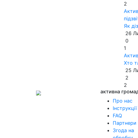
2
Актив
підзві
Як ді
26 Л
0
1
Актив
Хто т
25 Л
2
2
активна грома
Про нас
Інструкції
FAQ
Партнери
Згода на
обробку