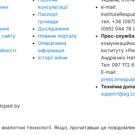
ьних
консультації
e-mail:
Паспорт
InstituteResp
громади
тел. +38 (097)
ання
Дослідження
(095) 044 76 
в сайту
Новини порталу
Прес-служба
Оперативна
комунікаційно
ійності
інформація
Інституту «Ре
Історії війни
Андрієнко Нат
Тел: 097 172 6
E-mail:
press.inrespu
Технічна допо
support@ag.c
eloped by
.
аналогічні технології. Якщо, прочитавши це повідомлен