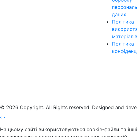
персонал
даних
Політика
використ
матеріалі
Політика
конфіденц
© 2026 Copyright. All Rights reserved. Designed and dev
‹
›
На цьому сайті використовуються cookie-файли та інші 
не заперечуєте проти використання цих технологій.