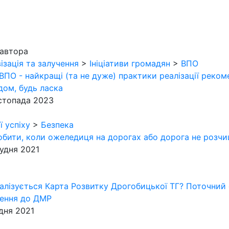
автора
ізація та залучення
>
Ініціативи громадян
>
ВПО
ВПО - найкращі (та не дуже) практики реалізації реко
дом, будь ласка
стопада 2023
ї успіху
>
Безпека
бити, коли ожеледиця на дорогах або дорога не розчищ
удня 2021
алізується Карта Розвитку Дрогобицької ТГ? Поточний с
ення до ДМР
дня 2021