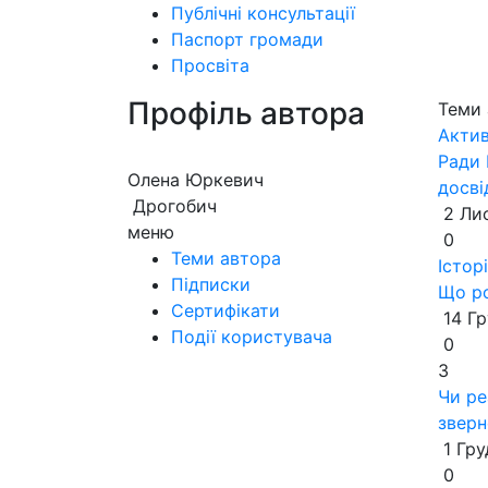
Публічні консультації
Паспорт громади
Просвіта
Профіль автора
Теми 
Актив
Ради 
Олена Юркевич
досві
Дрогобич
2 Ли
меню
0
Теми автора
Історі
Підписки
Що ро
Сертифікати
14 Гр
Події користувача
0
3
Чи ре
зверн
1 Гру
0