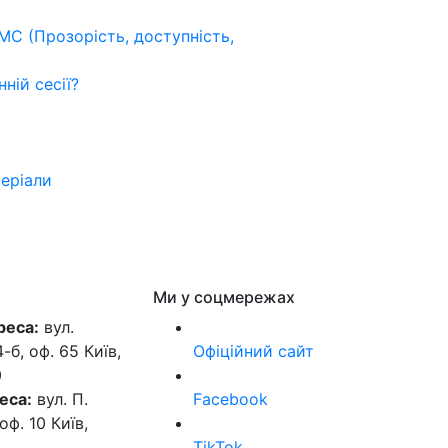
МС (Прозорість, доступність,
ній сесії?
теріали
Ми у соцмережах
реса:
вул.
б, оф. 65 Київ,
Офіційний сайт
0
еса:
вул. П.
Facebook
оф. 10 Київ,
TikTok