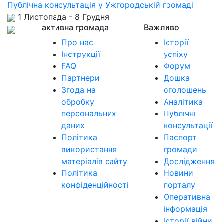
Публічна консультація у Ужгородській громаді
1 Листопада - 8 Грудня
активна громада
Важливо
Про нас
Історії
Інструкції
успіху
FAQ
Форум
Партнери
Дошка
Згода на
оголошень
обробку
Аналітика
персональних
Публічні
даних
консультації
Політика
Паспорт
використання
громади
матеріалів сайту
Дослідження
Політика
Новини
конфіденційності
порталу
Оперативна
інформація
Історії війни