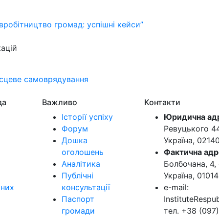
івробітництво громад: успішні кейси”
кацій
ісцеве самоврядування
да
Важливо
Контакти
Історії успіху
Юридична ад
Форум
Ревуцького 44-
Дошка
Україна, 0214
оголошень
Фактична адр
Аналітика
Болбочана, 4, 
Публічні
Україна, 01014
ьних
консультації
e-mail:
Паспорт
InstituteResp
громади
тел. +38 (097)