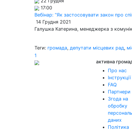
22 Грудня
17:00
Вебінар: “Як застосовувати закон про сп
14 Грудня 2021
Галушка Катерина, менеджерка з комуні
Теги:
громада
,
депутати місцевих рад
,
м
1
активна грома
Про нас
Інструкції
FAQ
Партнери
Згода на
обробку
персонал
даних
Політика