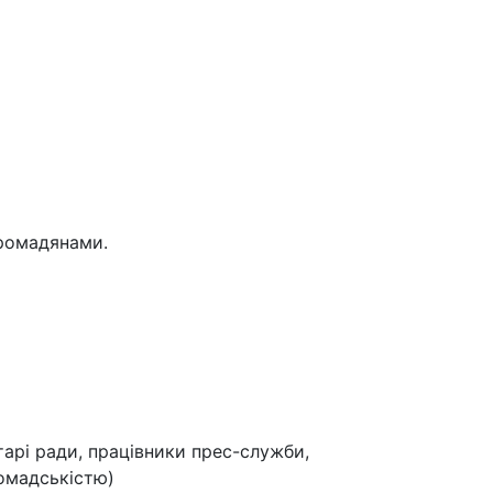
громадянами.
тарі ради, працівники прес-служби,
ромадськістю)