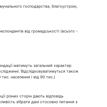
омунального господарства, благоустрою,
респондентів від громадськості (всього -
мендації матимуть загальний характер
ослідженні. Відслідковуватимуться також
тис. населення і від 90 тис.)
ції різних сторін дають відповідь
ливість зібрати дані стосовно питання з