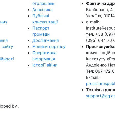
оголошень
Фактична адр
Аналітика
Болбочана, 4, 
Публічні
Україна, 01014
ьних
консультації
e-mail:
Паспорт
InstituteResp
громади
тел. +38 (097)
ання
Дослідження
(095) 044 76 
в сайту
Новини порталу
Прес-служба
Оперативна
комунікаційно
ійності
інформація
Інституту «Ре
Історії війни
Андрієнко Нат
Тел: 097 172 6
E-mail:
press.inrespu
Технічна допо
support@ag.c
eloped by
.