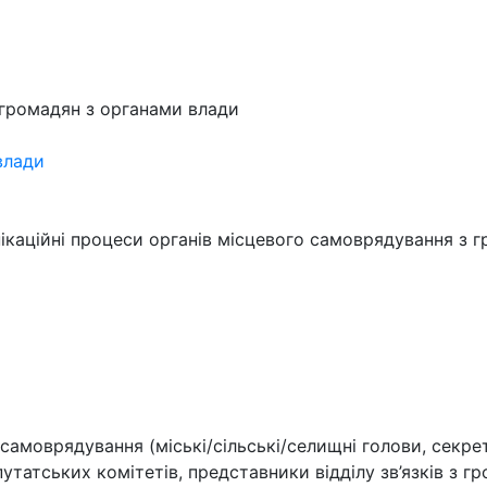
ї громадян з органами влади
влади
ікаційні процеси органів місцевого самоврядування з 
 самоврядування (міські/сільські/селищні голови, секре
утатських комітетів, представники відділу зв’язків з г