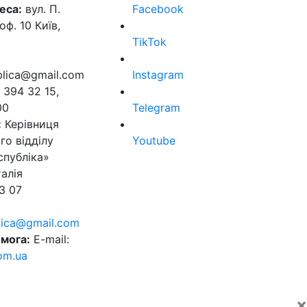
еса:
вул. П.
Facebook
оф. 10 Київ,
TikTok
ublica@gmail.com
Instagram
 394 32 15,
00
Telegram
:
Керівниця
го відділу
Youtube
спубліка»
алія
3 07
blica@gmail.com
мога:
E-mail:
om.ua
×