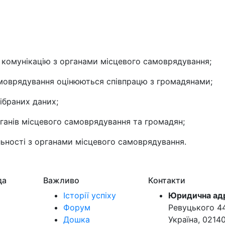
 комунікацію з органами місцевого самоврядування;
амоврядування оцінюються співпрацю з громадянами;
зібраних даних;
рганів місцевого самоврядування та громадян;
льності з органами місцевого самоврядування.
да
Важливо
Контакти
Історії успіху
Юридична ад
Форум
Ревуцького 44-
Дошка
Україна, 0214