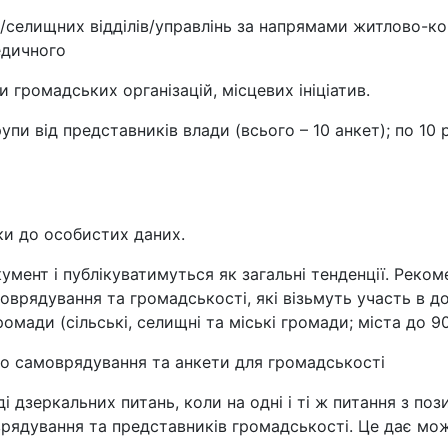
х/селищних відділів/управлінь за напрямами житлово-к
едичного
 громадських організацій, місцевих ініціатив.
упи від представників влади (всього – 10 анкет); по 10 
ки до особистих даних.
умент і публікуватимуться як загальні тенденції. Реко
оврядування та громадськості, які візьмуть участь в д
омади (сільські, селищні та міські громади; міста до 90 
го самоврядування та анкети для громадськості
дзеркальних питань, коли на одні і ті ж питання з пози
рядування та представників громадськості. Це дає мож