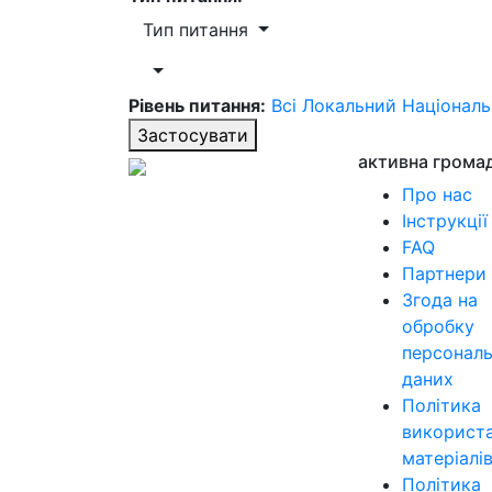
Тип питання
Рівень питання:
Всі
Локальний
Націонал
Застосувати
активна грома
Про нас
Інструкції
FAQ
Партнери
Згода на
обробку
персонал
даних
Політика
використ
матеріалі
Політика