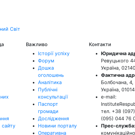
ьний
Світ
да
Важливо
Контакти
Історії успіху
Юридична ад
Форум
Ревуцького 44-
Дошка
Україна, 0214
оголошень
Фактична адр
Аналітика
Болбочана, 4, 
Публічні
Україна, 01014
ьних
консультації
e-mail:
Паспорт
InstituteResp
громади
тел. +38 (097)
ання
Дослідження
(095) 044 76 
в сайту
Новини порталу
Прес-служба
Оперативна
комунікаційно