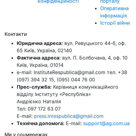
конфіденційності
порталу
Оперативна
інформація
Історії війни
Контакти
Юридична адреса:
вул. Ревуцького 44-б, оф.
65 Київ, Україна, 02140
Фактична адреса:
вул. П. Болбочана, 4, оф. 10
Київ, Україна, 01014
e-mail: InstituteRespublica@gmail.com тел. +38
(097) 394 32 15, (095) 044 76 00
Прес-служба:
Керівниця комунікаційного
відділу Інституту «Республіка»
Андрієнко Наталія
Тел: 097 172 63 07
E-mail:
press.inrespublica@gmail.com
Технічна допомога:
E-mail:
support@ag.com.ua
Ми у соцмережах