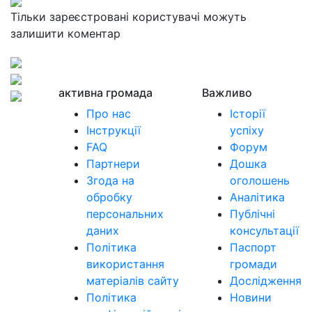
Тільки зареєстровані користувачі можуть
залишити коментар
активна громада
Важливо
Про нас
Історії
Інструкції
успіху
FAQ
Форум
Партнери
Дошка
Згода на
оголошень
обробку
Аналітика
персональних
Публічні
даних
консультації
Політика
Паспорт
використання
громади
матеріалів сайту
Дослідження
Політика
Новини