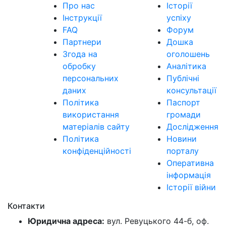
Про нас
Історії
Інструкції
успіху
FAQ
Форум
Партнери
Дошка
Згода на
оголошень
обробку
Аналітика
персональних
Публічні
даних
консультації
Політика
Паспорт
використання
громади
матеріалів сайту
Дослідження
Політика
Новини
конфіденційності
порталу
Оперативна
інформація
Історії війни
Контакти
Юридична адреса:
вул. Ревуцького 44-б, оф.