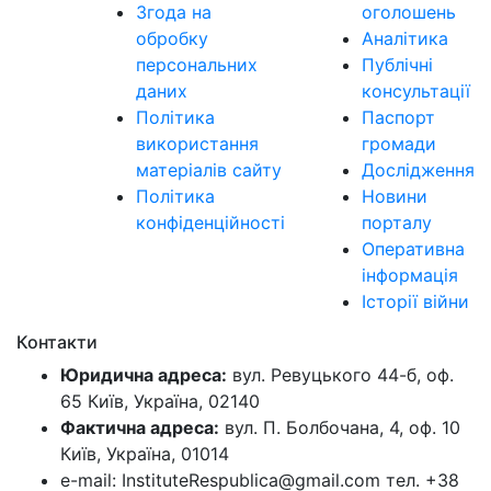
Згода на
оголошень
обробку
Аналітика
персональних
Публічні
даних
консультації
Політика
Паспорт
використання
громади
матеріалів сайту
Дослідження
Політика
Новини
конфіденційності
порталу
Оперативна
інформація
Історії війни
Контакти
Юридична адреса:
вул. Ревуцького 44-б, оф.
65 Київ, Україна, 02140
Фактична адреса:
вул. П. Болбочана, 4, оф. 10
Київ, Україна, 01014
e-mail: InstituteRespublica@gmail.com тел. +38