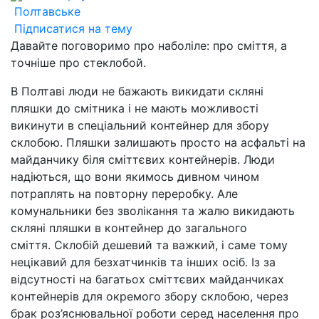
Полтавське
Підписатися на тему
Давайте поговоримо про наболіле: про сміття, а
точніше про стеклобой.
В Полтаві люди не бажають викидати скляні
пляшки до смітника і не мають можливості
викинути в спеціальний контейнер для збору
склобою. Пляшки залишають просто на асфальті на
майданчику біля сміттєвих контейнерів. Люди
надіються, що вони якимось дивном чином
потраплять на повторну переробку. Але
комунальники без зволікання та жалю викидають
скляні пляшки в контейнер до загального
сміття. Склобій дешевий та важкий, і саме тому
нецікавий для безхатчинків та інших осіб. Із за
відсутності на багатьох сміттєвих майданчиках
контейнерів для окремого збору склобою, через
брак роз’яснювальної роботи серед населення про