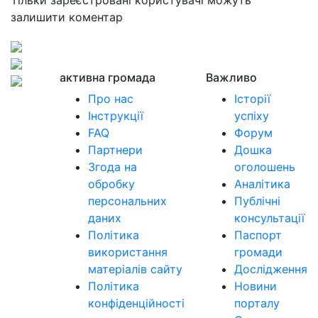
Тільки зареєстровані користувачі можуть
залишити коментар
активна громада
Важливо
Про нас
Історії
Інструкції
успіху
FAQ
Форум
Партнери
Дошка
Згода на
оголошень
обробку
Аналітика
персональних
Публічні
даних
консультації
Політика
Паспорт
використання
громади
матеріалів сайту
Дослідження
Політика
Новини
конфіденційності
порталу