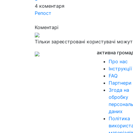
4
коментаря
Репост
Коментарі
Тільки зареєстровані користувачі можу
активна грома
Про нас
Інструкції
FAQ
Партнери
Згода на
обробку
персонал
даних
Політика
використ
матеріалі