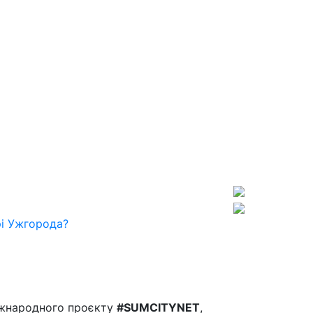
рі Ужгорода?
міжнародного проєкту
#SUMCITYNET
,