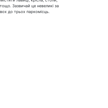
істити лавиці, крісла, столи,
тощо. Зазвичай це невеликі за
двох до трьох паркомісць.