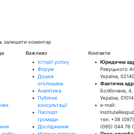
ть залишити коментар
да
Важливо
Контакти
Історії успіху
Юридична ад
Форум
Ревуцького 44-
Дошка
Україна, 0214
оголошень
Фактична адр
Аналітика
Болбочана, 4, 
Публічні
Україна, 01014
ьних
консультації
e-mail:
Паспорт
InstituteResp
громади
тел. +38 (097)
ання
Дослідження
(095) 044 76 
в сайту
Новини порталу
Прес-служба