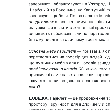
завершують облаштовувати в Ужгороді. 
Швабській та Волошина, на Капітульній 
завершують роботи. Поява парклетів оч
розділилися
: хтось підтримує цю ініціат
актуальніше втілити в життя інші проєк
виникають побоювання, чи не перетворят
(в тому числі в історичному ареалі міста
Основна мета парклетів
— показати, як 
перетворитися на простір для людей. Йд
що вуличних меблів для пішоходів занад
профінансували з коштів ЄС. Із міського
призначені саме на встановлення парклет
іншу статтю витрат, яка не є складовою
місті?
ДОВІДКА. Парклет
— це продовження тр
простору і зручності для відпочинку й с