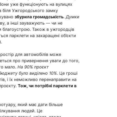
Вони уже функціонують на вулицях
та біля Ужгородського замку
ікувано
збурила громадськість
.
Думки
иву, а інші зауважують — чи не
ти благоустрою. Також в ужгородців
ься парклети на захаращені об’єкти
).
простір для автомобілів може
еться про привернення уваги до того,
то мало.
На 90% проєкт
 бюджету було виділено 10%
. Це гроші
ів, і їх неможливо перенаправити на
 проєкту.
Тож, чи потрібні парклети в
отуару, який має дати більше
пілкування людей. Це