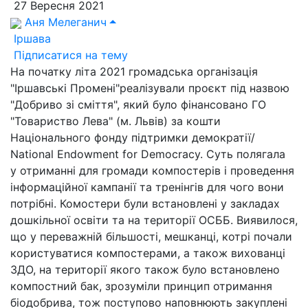
27 Вересня 2021
Аня Мелеганич
Іршава
Підписатися на тему
На початку літа 2021 громадська організація
"Іршавські Промені"реалізували проєкт під назвою
"Добриво зі сміття", який було фінансовано ГО
"Товариство Лева" (м. Львів) за кошти
Національного фонду підтримки демократії/
National Endowment for Democracy. Суть полягала
у отриманні для громади компостерів і проведення
інформаційної кампанії та тренінгів для чого вони
потрібні. Комостери були встановлені у закладах
дошкільної освіти та на території ОСББ. Виявилося,
що у переважній більшості, мешканці, котрі почали
користуватися компостерами, а також вихованці
ЗДО, на території якого також було встановлено
компостний бак, зрозуміли принцип отримання
біодобрива, тож поступово наповнюють закуплені